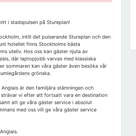
itt i stadspulsen på Stureplan!
tockholm, intill det pulserande Stureplan och den
nt hotellet finns Stockholms bästa
s uteliv. Hos oss kan gäster njuta av
lais, där laptopjobb varvas med klassiska
der sommaren kan våra gäster även besöka vår
Humlegårdens grönska.
Anglais är den familjära stämningen och
trävar vi efter att fortsatt vara en destination
samt att ge våra gäster service i absolut
ammans med oss vill ge våra gäster service
 Anglais.