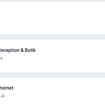
Reception & Butik
ik
rhornet
 AB