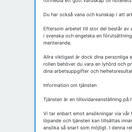
förmedla ett gott värdskap till hotellets
Du har också vana och kunskap i att a
Eftersom arbetet till stor del består 
i svenska och engelska en förutsättning.
meriterande.
Allra viktigast är dock dina personliga 
rollen behöver du vara en lyhörd och pr
dina arbetsuppgifter och helhetsresultat
Information om tjänsten
Tjänsten är en tillsvidareanställning på h
Vi tar enbart emot ansökningar via vår
löpande och tjänsten kan tillsättas inna
ansöka så snart som möjligt. I denna re