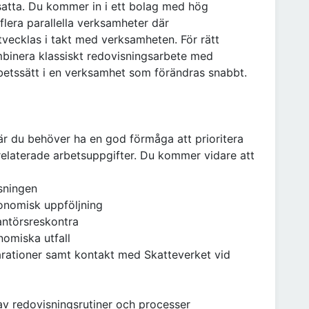
satta. Du kommer in i ett bolag med hög
flera parallella verksamheter där
vecklas i takt med verksamheten. För rätt
mbinera klassiskt redovisningsarbete med
betssätt i en verksamhet som förändras snabbt.
där du behöver ha en god förmåga att prioritera
elaterade arbetsuppgifter. Du kommer vidare att
sningen
onomisk uppföljning
antörsreskontra
omiska utfall
rationer samt kontakt med Skatteverket vid
g av redovisningsrutiner och processer