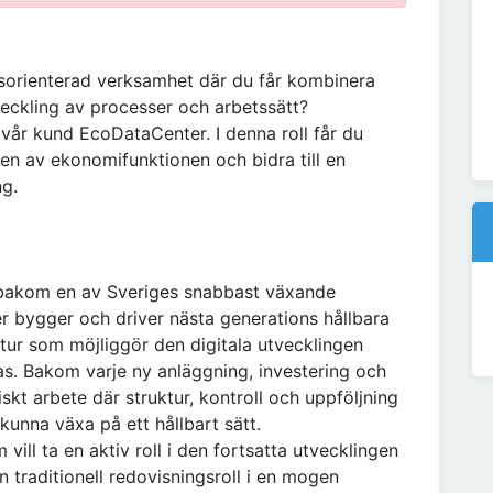
idsorienterad verksamhet där du får kombinera
veckling av processer och arbetssätt?
vår kund EcoDataCenter. I denna roll får du
ngen av ekonomifunktionen och bidra till en
ng.
bakom en av Sveriges snabbast växande
 bygger och driver nästa generations hållbara
ktur som möjliggör den digitala utvecklingen
s. Bakom varje ny anläggning, investering och
kt arbete där struktur, kontroll och uppföljning
unna växa på ett hållbart sätt.
ill ta en aktiv roll i den fortsatta utvecklingen
 traditionell redovisningsroll i en mogen