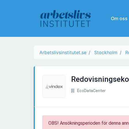
Om oss
Arbetslivsinstitutet.se
Stockholm
R
Redovisningseko
EcoDataCenter
OBS! Ansökningsperioden för denna ann