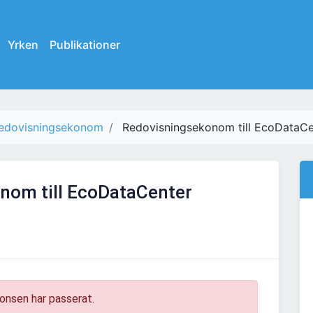
Yrken
Publikationer
edovisningsekonom
Redovisningsekonom till EcoDataCe
nom till EcoDataCenter
onsen har passerat.