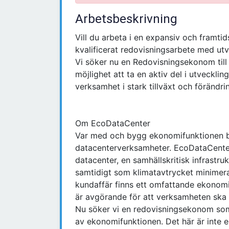
Arbetsbeskrivning
Vill du arbeta i en expansiv och framt
kvalificerat redovisningsarbete med ut
Vi söker nu en Redovisningsekonom till 
möjlighet att ta en aktiv del i utveckli
verksamhet i stark tillväxt och förändri
Om EcoDataCenter
Var med och bygg ekonomifunktionen 
datacenterverksamheter. EcoDataCenter
datacenter, en samhällskritisk infrastru
samtidigt som klimatavtrycket minimera
kundaffär finns ett omfattande ekonomis
är avgörande för att verksamheten ska k
Nu söker vi en redovisningsekonom som v
av ekonomifunktionen. Det här är inte en