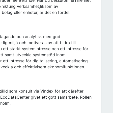
rådet meriterande. Har du dessutom erfarenhet
ekniktung verksamhet,liksom av
 bolag eller enheter, är det en fördel.
stagande och analytisk med god
lig miljö och motiveras av att bidra till
 ett starkt systemintresse och ett intresse för
sätt samt utveckla systemstöd inom
ett intresse för digitalisering, automatisering
tveckla och effektivisera ekonomifunktionen.
lld som konsult via Vindex för att därefter
os EcoDataCenter givet ett gott samarbete. Rollen
kholm.