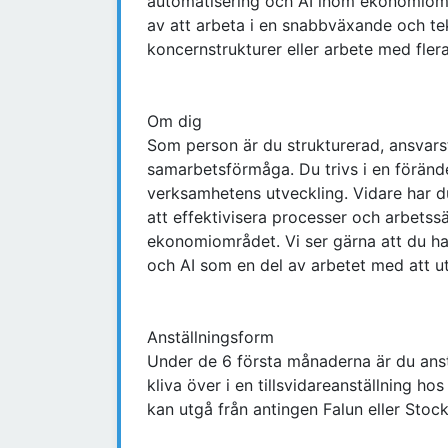
automatisering och AI inom ekonomiom
av att arbeta i en snabbväxande och t
koncernstrukturer eller arbete med flera
Om dig
Som person är du strukturerad, ansvar
samarbetsförmåga. Du trivs i en föränder
verksamhetens utveckling. Vidare har du
att effektivisera processer och arbets
ekonomiområdet. Vi ser gärna att du har 
och AI som en del av arbetet med att u
Anställningsform
Under de 6 första månaderna är du anstä
kliva över i en tillsvidareanställning h
kan utgå från antingen Falun eller Stoc