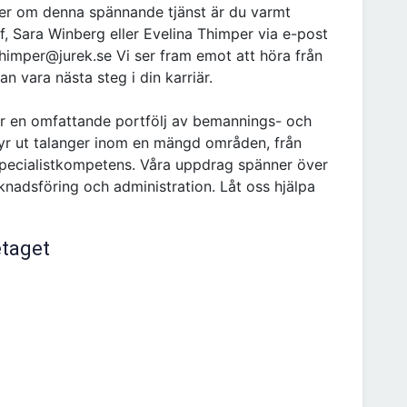
 mer om denna spännande tjänst är du varmt
, Sara Winberg eller Evelina Thimper via e-post
thimper@jurek.se Vi ser fram emot att höra från
n vara nästa steg i din karriär.
er en omfattande portfölj av bemannings- och
 hyr ut talanger inom en mängd områden, från
specialistkompetens. Våra uppdrag spänner över
nadsföring och administration. Låt oss hjälpa
etaget