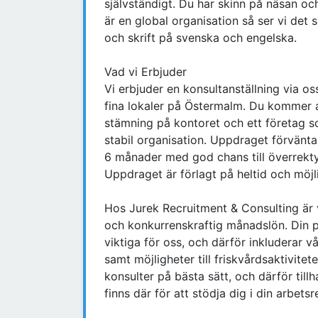
självständigt. Du har skinn på näsan o
är en global organisation så ser vi det s
och skrift på svenska och engelska.
Vad vi Erbjuder
Vi erbjuder en konsultanställning via o
fina lokaler på Östermalm. Du kommer a
stämning på kontoret och ett företag so
stabil organisation. Uppdraget förvänta
6 månader med god chans till överrektye
Uppdraget är förlagt på heltid och möjli
Hos Jurek Recruitment & Consulting är v
och konkurrenskraftig månadslön. Din p
viktiga för oss, och därför inkluderar
samt möjligheter till friskvårdsaktivitet
konsulter på bästa sätt, och därför til
finns där för att stödja dig i din arbetsr