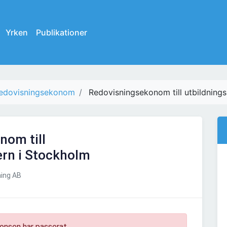
Yrken
Publikationer
edovisningsekonom
Redovisningsekonom till utbildning
nom till
ern i Stockholm
ing AB
onsen har passerat.