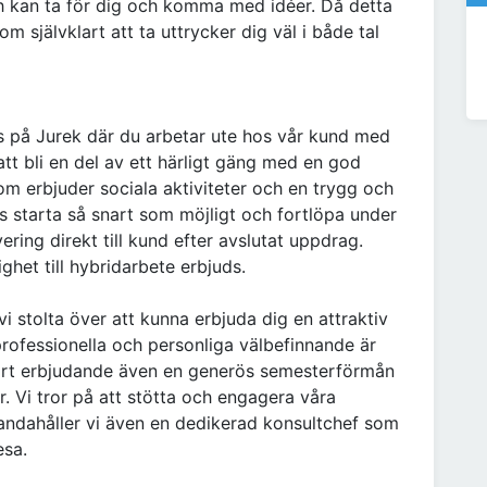
ch kan ta för dig och komma med idéer. Då detta
om självklart att ta uttrycker dig väl i både tal
ss på Jurek där du arbetar ute hos vår kund med
tt bli en del av ett härligt gäng med en god
m erbjuder sociala aktiviteter och en trygg och
s starta så snart som möjligt och fortlöpa under
ring direkt till kund efter avslutat uppdrag.
ghet till hybridarbete erbjuds.
i stolta över att kunna erbjuda dig en attraktiv
rofessionella och personliga välbefinnande är
 vårt erbjudande även en generös semesterförmån
er. Vi tror på att stötta och engagera våra
lhandahåller vi även en dedikerad konsultchef som
esa.