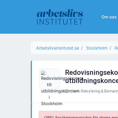
Om oss
Arbetslivsinstitutet.se
Stockholm
R
Redovisningseko
utbildningskonc
Jurek Rekrytering & Bemann
OBS! Ansökningsperioden för denna ann