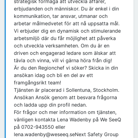
strategisk förmåga att utveckla affärer,
erbjudanden och människor. Du är enkel i din
kommunikation, tar ansvar, utmanar och
arbetar målmedvetet för att nå uppsatta mål.
Vi erbjuder dig en dynamisk och stimulerande
arbetsmiljö där du får möjlighet att påverka
och utveckla verksamheten. Om du är en
driven och engagerad ledare som älskar att
tävla och vinna, vill vi gärna höra från dig!
Är du den Regionchef vi söker? Skicka in din
ansökan idag och bli en del av ett
framgångsrikt team!
Tjänsten är placerad i Sollentuna, Stockholm.
Ansökan Ansök genom att besvara frågorna
och ladda upp din profil nedan.
För frågor och mer information om tjänsten,
vänligen kontakta Lena Wadenby på We SeeQ
på 0702-943550 eller
lena.wadenby@weseeq.seNext Safety Group