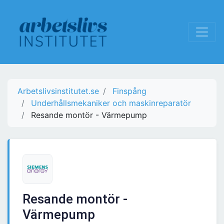
Arbetslivsinstitutet.se
Finspång
Underhållsmekaniker och maskinreparatör
Resande montör - Värmepump
Resande montör -
Värmepump