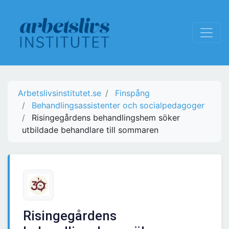
Arbetslivsinstitutet.se
Finspång
Behandlingsassistenter och socialpedagoger
Risingegårdens behandlingshem söker
utbildade behandlare till sommaren
Risingegårdens