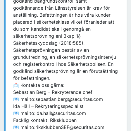
godkänd bakgrundskontroll samt
godkännande från Länsstyrelsen är krav för
anställning. Befattningen är hos våra kunder
placerad i säkerhetsklass vilket föranleder att
du som kandidat skall genomgå en
säkerhetsprövning enl 3kap 1§
Säkerhetsskyddslag (2018:585).
Säkerhetsprövningen består av en
grundutredning, en säkerhetsprövningsintervju
och registerkontroll hos Säkerhetspolisen. En
godkänd säkerhetsprövning är en förutsättning
för befattningen.
📩 Kontakta oss gärna:
Sebastian Berg – Rekryterande chef
📧 mailto:sebastian.berg@securitas.com
Ida Häll – Rekryteringsspecialist
📧 mailto:ida.hall@securitas.com
Facklig kontakt: Riksklubben
📧 mailto:riksklubbenSEF@securitas.com