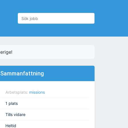
verige!
Sammanfattning
Arbetsplats:
missions
1 plats
Tills vidare
Heltid