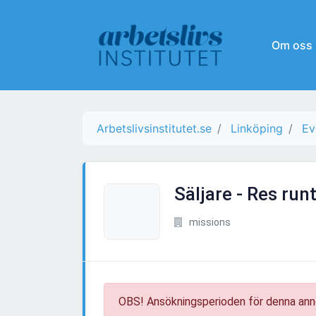
Om oss
Arbetslivsinstitutet.se
Linköping
Ev
Säljare - Res runt
missions
OBS! Ansökningsperioden för denna ann