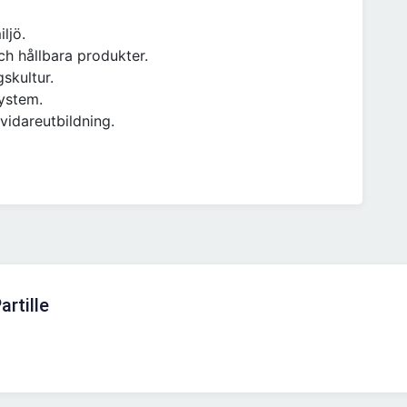
ljö.
ch hållbara produkter.
skultur.
system.
 vidareutbildning.
artille