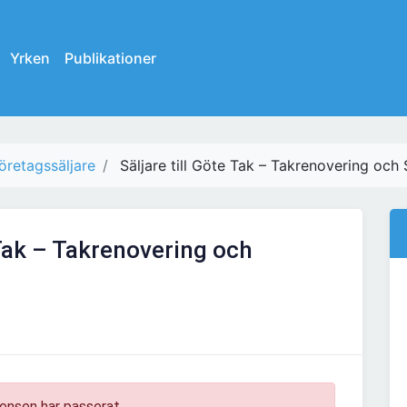
Yrken
Publikationer
öretagssäljare
Säljare till Göte Tak – Takrenovering och 
 Tak – Takrenovering och
onsen har passerat.