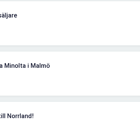
äljare
ca Minolta i Malmö
ill Norrland!