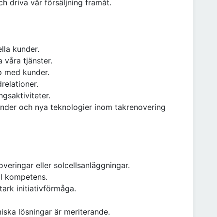
ch driva vår försäljning framåt.
lla kunder.
våra tjänster.
pp med kunder.
relationer.
ngsaktiviteter.
nder och nya teknologier inom takrenovering
overingar eller solcellsanläggningar.
l kompetens.
ark initiativförmåga.
niska lösningar är meriterande.