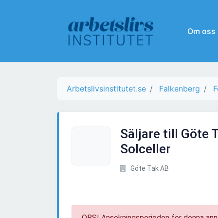
Om oss
Arbetslivsinstitutet.se
Falkenberg
F
Säljare till Göte
Solceller
Göte Tak AB
OBS! Ansökningsperioden för denna ann