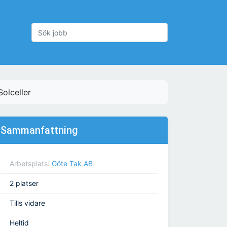
Solceller
Sammanfattning
Arbetsplats:
Göte Tak AB
2 platser
Tills vidare
Heltid