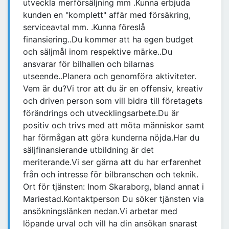
utveckla merförsäljning mm .Kunna erbjuda
kunden en "komplett" affär med försäkring,
serviceavtal mm. .Kunna föreslå
finansiering..Du kommer att ha egen budget
och säljmål inom respektive märke..Du
ansvarar för bilhallen och bilarnas
utseende..Planera och genomföra aktiviteter.
Vem är du?Vi tror att du är en offensiv, kreativ
och driven person som vill bidra till företagets
förändrings och utvecklingsarbete.Du är
positiv och trivs med att möta människor samt
har förmågan att göra kunderna nöjda.Har du
säljfinansierande utbildning är det
meriterande.Vi ser gärna att du har erfarenhet
från och intresse för bilbranschen och teknik.
Ort för tjänsten: Inom Skaraborg, bland annat i
Mariestad.Kontaktperson Du söker tjänsten via
ansökningslänken nedan.Vi arbetar med
löpande urval och vill ha din ansökan snarast