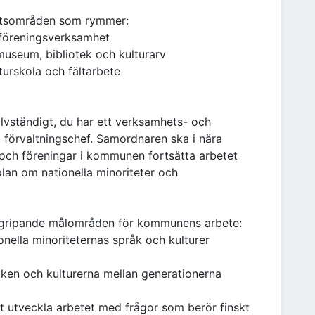
etsområden som rymmer:
ch föreningsverksamhet
 museum, bibliotek och kulturarv
turskola och fältarbete
lvständigt, du har ett verksamhets- och
l förvaltningschef. Samordnaren ska i nära
och föreningar i kommunen fortsätta arbetet
an om nationella minoriteter och
ergripande målområden för kommunens arbete:
onella minoriteternas språk och kulturer
åken och kulturerna mellan generationerna
t utveckla arbetet med frågor som berör finskt