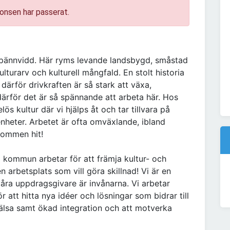
onsen har passerat.
pännvidd. Här ryms levande landsbygd, småstad
kulturarv och kulturell mångfald. En stolt historia
därför drivkraften är så stark att växa,
ärför det är så spännande att arbeta här. Hos
lös kultur där vi hjälps åt och tar tillvara på
nheter. Arbetet är ofta omväxlande, ibland
kommen hit!
na kommun arbetar för att främja kultur- och
 arbetsplats som vill göra skillnad! Vi är en
våra uppdragsgivare är invånarna. Vi arbetar
r att hitta nya idéer och lösningar som bidrar till
 hälsa samt ökad integration och att motverka