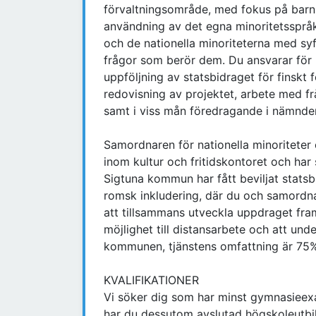
förvaltningsområde, med fokus på barns r
användning av det egna minoritetssprå
och de nationella minoriteterna med syft
frågor som berör dem. Du ansvarar för p
uppföljning av statsbidraget för finskt
redovisning av projektet, arbete med fr
samt i viss mån föredragande i nämnde
Samordnaren för nationella minoriteter 
inom kultur och fritidskontoret och har
Sigtuna kommun har fått beviljat stats
romsk inkludering, där du och samordna
att tillsammans utveckla uppdraget fram
möjlighet till distansarbete och att und
kommunen, tjänstens omfattning är 75%
KVALIFIKATIONER
Vi söker dig som har minst gymnasieex
har du dessutom avslutad högskoleutbil