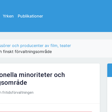
Yrken
Publikationer
ssörer och producenter av film, teater
h finskt förvaltningsområde
nella minoriteter och
ngsområde
 fritidsförvaltningen