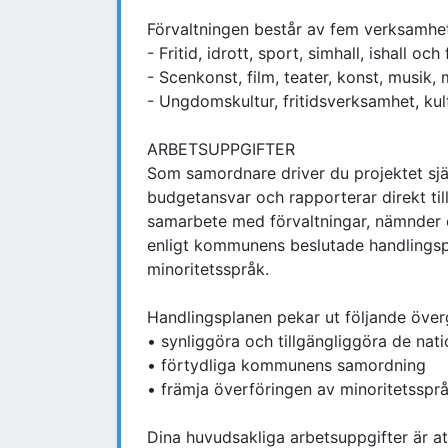
Förvaltningen består av fem verksamh
- Fritid, idrott, sport, simhall, ishall o
- Scenkonst, film, teater, konst, musik,
- Ungdomskultur, fritidsverksamhet, kul
ARBETSUPPGIFTER
Som samordnare driver du projektet sjä
budgetansvar och rapporterar direkt til
samarbete med förvaltningar, nämnder 
enligt kommunens beslutade handlingspl
minoritetsspråk.
Handlingsplanen pekar ut följande öv
• synliggöra och tillgängliggöra de nati
• förtydliga kommunens samordning
• främja överföringen av minoritetsspr
Dina huvudsakliga arbetsuppgifter är at