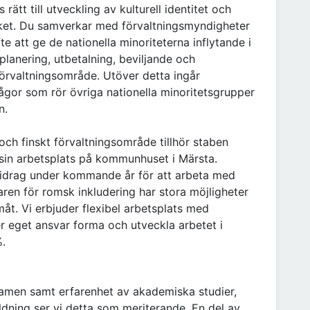
ätt till utveckling av kulturell identitet och
ket. Du samverkar med förvaltningsmyndigheter
e att ge de nationella minoriteterna inflytande i
lanering, utbetalning, beviljande och
 förvaltningsområde. Utöver detta ingår
ågor som rör övriga nationella minoritetsgrupper
n.
och finskt förvaltningsområde tillhör staben
 sin arbetsplats på kommunhuset i Märsta.
bidrag under kommande år för att arbeta med
ren för romsk inkludering har stora möjligheter
åt. Vi erbjuder flexibel arbetsplats med
er eget ansvar forma och utveckla arbetet i
.
amen samt erfarenhet av akademiska studier,
dning ser vi detta som meriterande. En del av