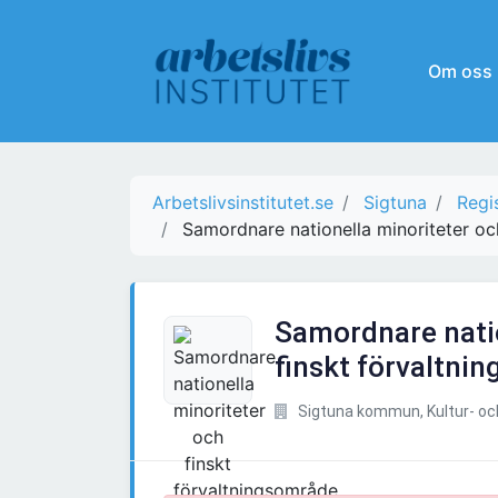
Om oss
Arbetslivsinstitutet.se
Sigtuna
Regi
Samordnare nationella minoriteter oc
Samordnare natio
finskt förvaltni
Sigtuna kommun, Kultur- och