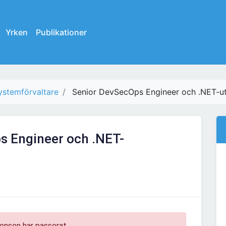
Yrken
Publikationer
ystemförvaltare
Senior DevSecOps Engineer och .NET-u
s Engineer och .NET-
onsen har passerat.