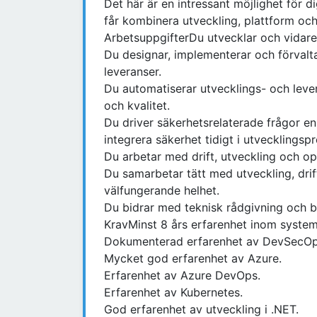
Det här är en intressant möjlighet för di
får kombinera utveckling, plattform och
ArbetsuppgifterDu utvecklar och vidareu
Du designar, implementerar och förvalt
leveranser.
Du automatiserar utvecklings- och lever
och kvalitet.
Du driver säkerhetsrelaterade frågor e
integrera säkerhet tidigt i utvecklingsp
Du arbetar med drift, utveckling och o
Du samarbetar tätt med utveckling, drift
välfungerande helhet.
Du bidrar med teknisk rådgivning och 
KravMinst 8 års erfarenhet inom system
Dokumenterad erfarenhet av DevSecOp
Mycket god erfarenhet av Azure.
Erfarenhet av Azure DevOps.
Erfarenhet av Kubernetes.
God erfarenhet av utveckling i .NET.