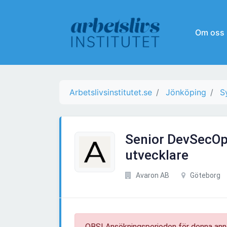
Om oss
Arbetslivsinstitutet.se
Jönköping
S
Senior DevSecOp
utvecklare
Avaron AB
Göteborg
OBS! Ansökningsperioden för denna ann