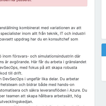
anställning kombinerat med variationen av att
 specialister inom allt från teknik, IT och industri
h oavsett uppdrag har du en konsultchef som
jö inom försvars- och simulationsindustrin där
erans är avgörande. Här får du arbeta i gränslandet
evSecOps, med fokus på att skapa robusta
d till drift.
 DevSecOps i ungefär lika delar. Du arbetar
kerhetsteam och bidrar både med hands-on
utomatisera och säkra leveransflöden i Azure. Du
älper teamen att skapa hållbara arbetssätt, hög
 utvecklingskedjan.