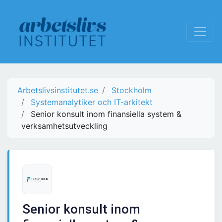
Arbetslivsinstitutet.se
Stockholm
Systemanalytiker och IT-arkitekt
Senior konsult inom finansiella system &
verksamhetsutveckling
Senior konsult inom