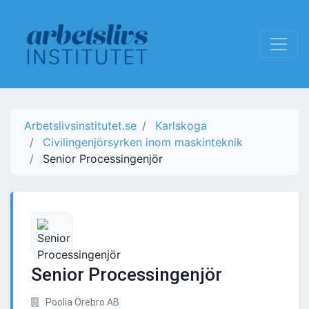
Arbetslivsinstitutet.se
Karlskoga
Civilingenjörsyrken inom maskinteknik
Senior Processingenjör
Senior Processingenjör
Poolia Örebro AB