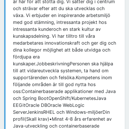
är här för att stötta dig. Vi sätter dig i centrum
och strävar efter att du ska utvecklas och
växa. Vi erbjuder en inspirerande arbetsmiljö
med god stämning, intressanta projekt hos
intressanta kunderoch en stark kultur av
kunskapsdelning. Vi har tilltro till våra
medarbetares innovationskraft och ger dig och
dina kollegor möjlighet att både utvidga och
fördjupa era
kunskaper.JobbeskrivningPersonen ska hjälpa
till att vidareutveckla systemen, ta hand om
supportärenden och felsöka.Kompetens inom
följande områden är till god nytta hos
oss:Containerbaserade applikationer med Java
och Spring BootOpenShift/KubernetesJava
EEGitOracle DBOracle WebLogic
ServerJenkinsRHEL och Windows-miljöerDin
profil(Skall krav)•Minst 4-8 års erfarenhet av
Java-utveckling och containerbaserade