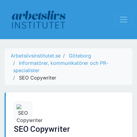
Arbetslivsinstitutet.se
Göteborg
Informatörer, kommunikatörer och PR-
specialister
SEO Copywriter
SEO Copywriter