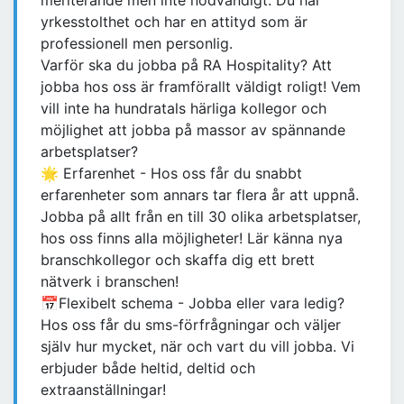
meriterande men inte nödvändigt. Du har
yrkesstolthet och har en attityd som är
professionell men personlig.
Varför ska du jobba på RA Hospitality? Att
jobba hos oss är framförallt väldigt roligt! Vem
vill inte ha hundratals härliga kollegor och
möjlighet att jobba på massor av spännande
arbetsplatser?
🌟 Erfarenhet - Hos oss får du snabbt
erfarenheter som annars tar flera år att uppnå.
Jobba på allt från en till 30 olika arbetsplatser,
hos oss finns alla möjligheter! Lär känna nya
branschkollegor och skaffa dig ett brett
nätverk i branschen!
📅Flexibelt schema - Jobba eller vara ledig?
Hos oss får du sms-förfrågningar och väljer
själv hur mycket, när och vart du vill jobba. Vi
erbjuder både heltid, deltid och
extraanställningar!