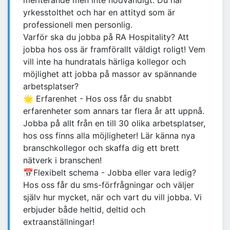
meriterande men inte nödvändigt. Du har
yrkesstolthet och har en attityd som är
professionell men personlig.
Varför ska du jobba på RA Hospitality? Att
jobba hos oss är framförallt väldigt roligt! Vem
vill inte ha hundratals härliga kollegor och
möjlighet att jobba på massor av spännande
arbetsplatser?
🌟 Erfarenhet - Hos oss får du snabbt
erfarenheter som annars tar flera år att uppnå.
Jobba på allt från en till 30 olika arbetsplatser,
hos oss finns alla möjligheter! Lär känna nya
branschkollegor och skaffa dig ett brett
nätverk i branschen!
📅Flexibelt schema - Jobba eller vara ledig?
Hos oss får du sms-förfrågningar och väljer
själv hur mycket, när och vart du vill jobba. Vi
erbjuder både heltid, deltid och
extraanställningar!