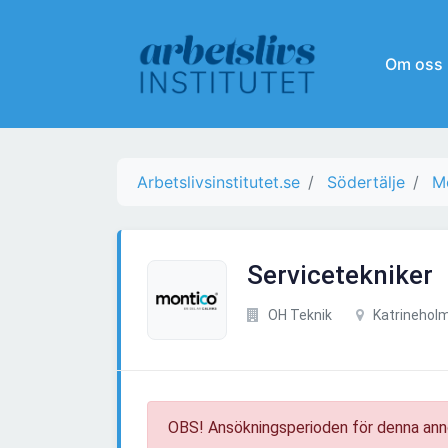
Om oss
Arbetslivsinstitutet.se
Södertälje
M
Servicetekniker
OH Teknik
Katrinehol
OBS! Ansökningsperioden för denna ann