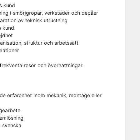
os kund
stning i smörjgropar, verkstäder och depåer
aration av teknisk utrustning
s kund
öjdhet
ganisation, struktur och arbetssätt
lationer
 frekventa resor och övernattningar.
ande erfarenhet inom mekanik, montage eller
agearbete
lemlösning
a svenska