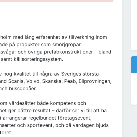
neholm med lång erfarenhet av tillverkning inom
erade på produkter som smörjgropar,
onsvågar och övriga prefabkonstruktioner – bland
r samt källsorteringssystem.
hög kvalitet till några av Sveriges största
and Scania, Volvo, Skanska, Peab, Bilprovningen,
 och bussdepåer.
som värdesätter både kompetens och
t ger bättre resultat – därför ser vi till att ha
Vi arrangerar regelbundet företagsevent,
 konserter och sportevent, och på vardagen bjuds
toret.