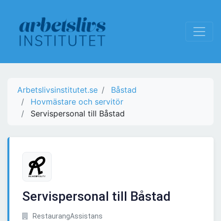
Arbetslivsinstitutet.se
Båstad
Hovmästare och servitör
Servispersonal till Båstad
Servispersonal till Båstad
RestaurangAssistans