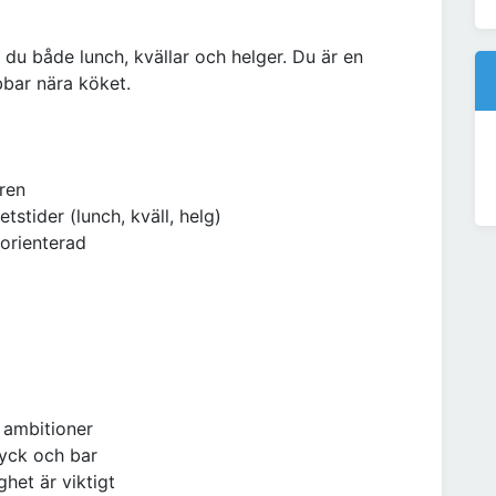
du både lunch, kvällar och helger. Du är en
bbar nära köket.
aren
tstider (lunch, kväll, helg)
sorienterad
 ambitioner
ryck och bar
ghet är viktigt