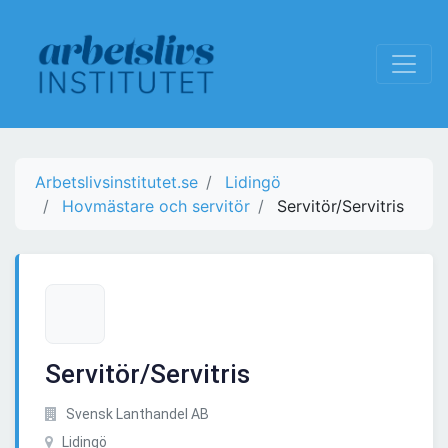
Arbetslivsinstitutet.se
Lidingö
Hovmästare och servitör
Servitör/Servitris
Servitör/Servitris
Svensk Lanthandel AB
Lidingö