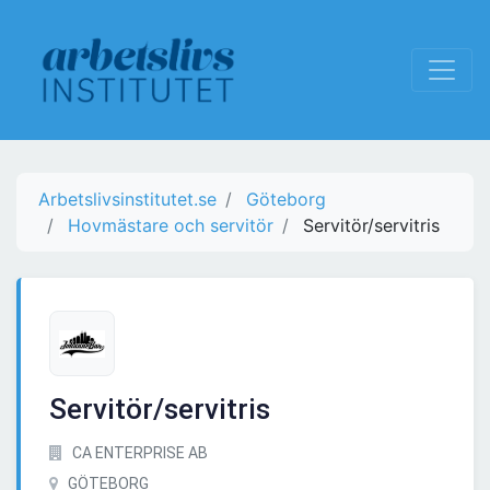
Arbetslivsinstitutet.se
Göteborg
Hovmästare och servitör
Servitör/servitris
Servitör/servitris
CA ENTERPRISE AB
GÖTEBORG