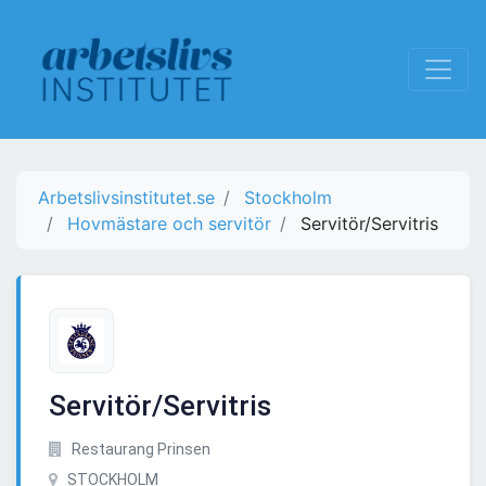
Arbetslivsinstitutet.se
Stockholm
Hovmästare och servitör
Servitör/Servitris
Servitör/Servitris
Restaurang Prinsen
STOCKHOLM