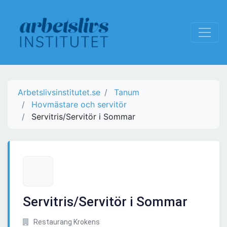
Arbetslivsinstitutet.se
Tanum
Hovmästare och servitör
Servitris/Servitör i Sommar
Servitris/Servitör i Sommar
Restaurang Krokens