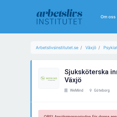
Om oss
Arbetslivsinstitutet.se
Växjö
Psykia
Sjuksköterska in
Växjö
WeMind
Göteborg
OBS! Ansökningsperioden för denna ann