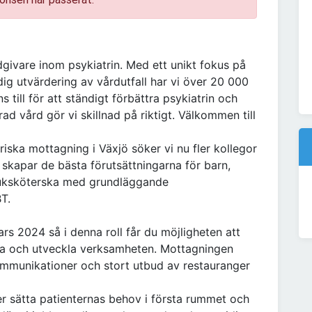
givare inom psykiatrin. Med ett unikt fokus på
ig utvärdering av vårdutfall har vi över 20 000
 till för att ständigt förbättra psykiatrin och
d vård gör vi skillnad på riktigt. Välkommen till
ka mottagning i Växjö söker vi nu fler kollegor
skapar de bästa förutsättningarna för barn,
juksköterska med grundläggande
T.
s 2024 så i denna roll får du möjligheten att
iva och utveckla verksamheten. Mottagningen
 kommunikationer och stort utbud av restauranger
ner sätta patienternas behov i första rummet och