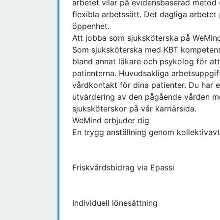
arbetet vilar på evidensbaserad metod d
flexibla arbetssätt. Det dagliga arbete
öppenhet.
Att jobba som sjuksköterska på WeMin
Som sjuksköterska med KBT kompetens 
bland annat läkare och psykolog för at
patienterna. Huvudsakliga arbetsuppgif
vårdkontakt för dina patienter. Du har 
utvärdering av den pågående vården me
sjuksköterskor på vår karriärsida.
WeMind erbjuder dig
En trygg anställning genom kollektivavt
Friskvårdsbidrag via Epassi
Individuell lönesättning