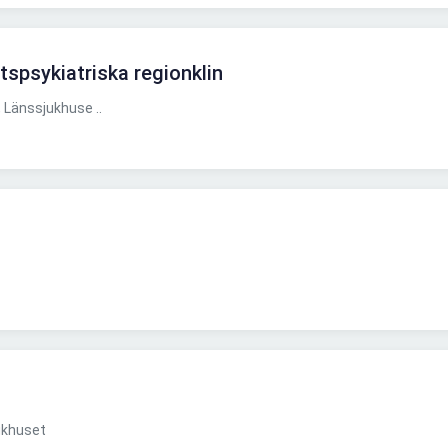
ttspsykiatriska regionklin
 Länssjukhuse ..
ukhuset