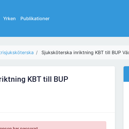
Yrken
Publikationer
trisjuksköterska
Sjuksköterska inriktning KBT till BUP Vä
riktning KBT till BUP
onsen har passerat.