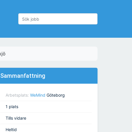
xjö
Sammanfattning
Arbetsplats:
WeMind
Göteborg
1 plats
Tills vidare
Heltid