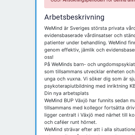
Arbetsbeskrivning
WeMind är Sveriges största privata vård
evidensbaserade vårdinsatser och ständ
patienter under behandling. WeMind finns
genom effektiv, jämlik och evidensbasera
oss!
På WeMinds barn- och ungdomspsykiatris
som tillsammans utvecklar enheten och 
unga och vuxna. Vi söker dig som är s
psykoterapiutbildning med inriktning KB
Din nya arbetsplats
WeMind BUP Växjö har funnits sedan mar
tillsammans med kollegor fortsätta dr
ligger centralt i Växjö med närhet till
och caféer runt hörnet.
WeMind strävar efter att i alla situatio