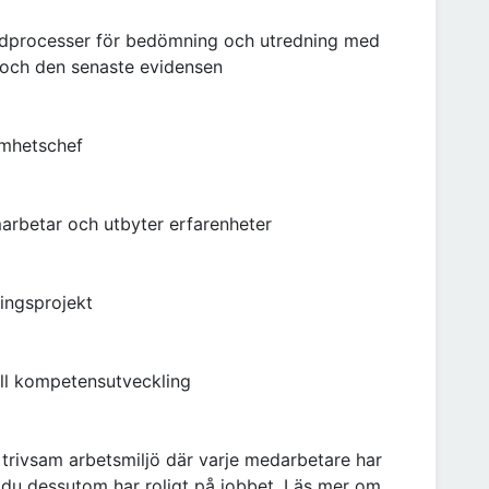
rdprocesser för bedömning och utredning med
 och den senaste evidensen
amhetschef
marbetar och utbyter erfarenheter
lingsprojekt
ill kompetensutveckling
 trivsam arbetsmiljö där varje medarbetare har
t du dessutom har roligt på jobbet. Läs mer om