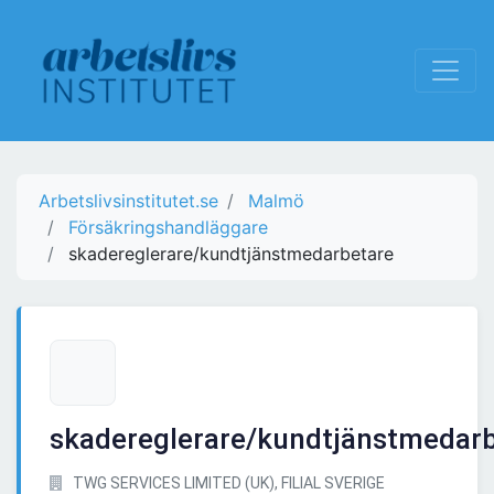
Arbetslivsinstitutet.se
Malmö
Försäkringshandläggare
skadereglerare/kundtjänstmedarbetare
skadereglerare/kundtjänstmedar
TWG SERVICES LIMITED (UK), FILIAL SVERIGE