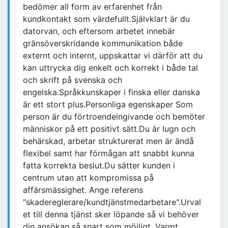
bedömer all form av erfarenhet från
kundkontakt som värdefullt.Självklart är du
datorvan, och eftersom arbetet innebär
gränsöverskridande kommunikation både
externt och internt, uppskattar vi därför att du
kan uttrycka dig enkelt och korrekt i både tal
och skrift på svenska och
engelska.Språkkunskaper i finska eller danska
är ett stort plus.Personliga egenskaper Som
person är du förtroendeingivande och bemöter
människor på ett positivt sätt.Du är lugn och
behärskad, arbetar strukturerat men är ändå
flexibel samt har förmågan att snabbt kunna
fatta korrekta beslut.Du sätter kunden i
centrum utan att kompromissa på
affärsmässighet. Ange referens
"skadereglerare/kundtjänstmedarbetare".Urval
et till denna tjänst sker löpande så vi behöver
din ansökan så snart som möjligt. Varmt