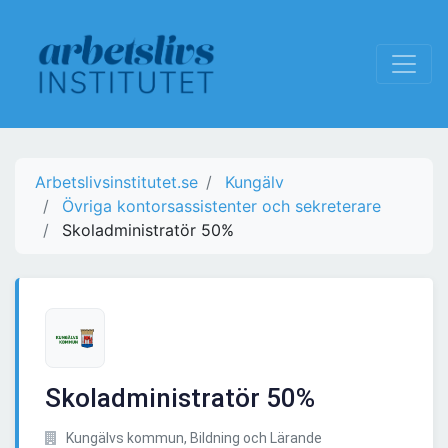
Arbetslivsinstitutet.se
Kungälv
Övriga kontorsassistenter och sekreterare
Skoladministratör 50%
Skoladministratör 50%
Kungälvs kommun, Bildning och Lärande