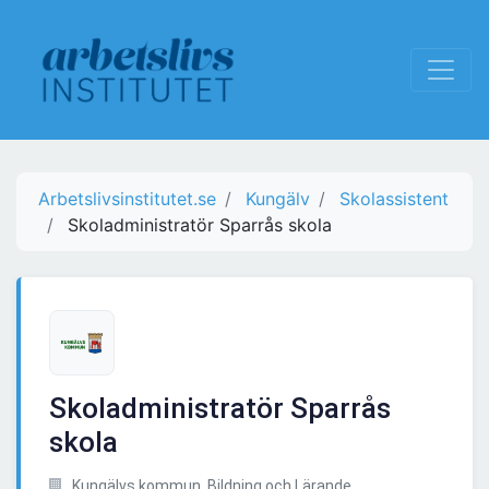
Arbetslivsinstitutet.se
Kungälv
Skolassistent
Skoladministratör Sparrås skola
Skoladministratör Sparrås
skola
Kungälvs kommun, Bildning och Lärande