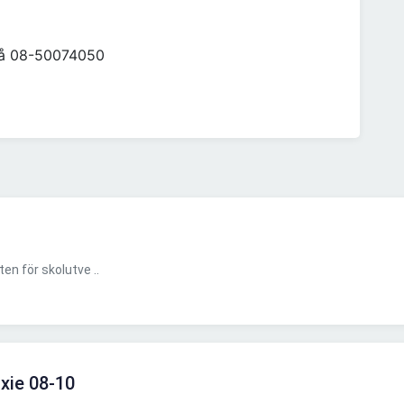
s på 08-50074050
n för skolutve ..
Oxie 08-10