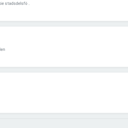
e stadsdelsfö ..
den