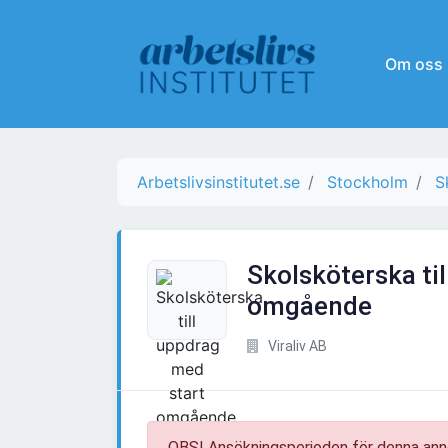
Om oss
Arbetslivsinstitutet.se
Stockholm
S
Skolsköterska ti
omgående
Viraliv AB
OBS! Ansökningsperioden för denna ann