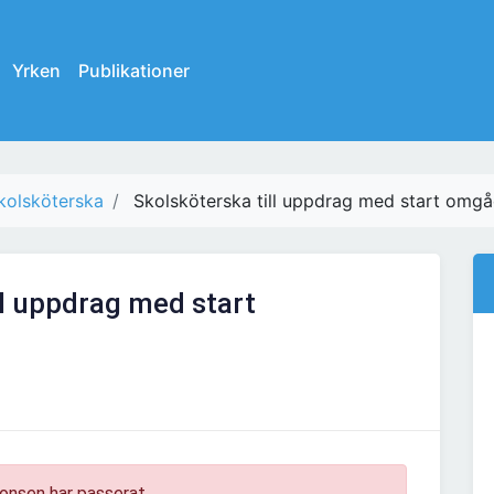
Yrken
Publikationer
kolsköterska
Skolsköterska till uppdrag med start omg
ll uppdrag med start
onsen har passerat.