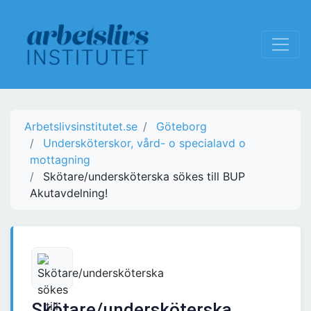
Arbetslivsinstitutet.se
Göteborg
Undersköterskor, vård- o specialavd o
mottagning
Skötare/undersköterska sökes till BUP
Akutavdelning!
Skötare/undersköterska