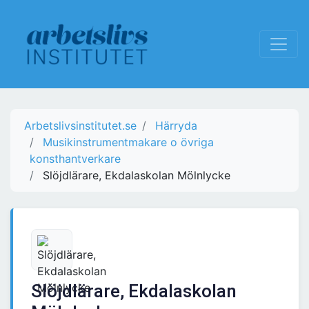
Arbetslivsinstitutet.se
Härryda
Musikinstrumentmakare o övriga
konsthantverkare
Slöjdlärare, Ekdalaskolan Mölnlycke
Slöjdlärare, Ekdalaskolan