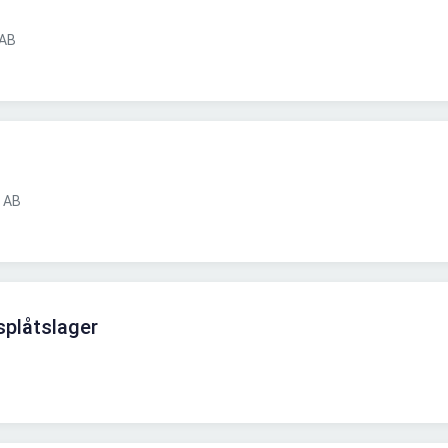
 AB
 AB
splåtslager