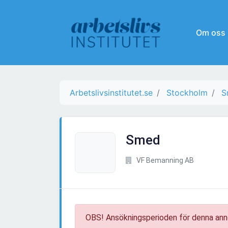
Om oss
Arbetslivsinstitutet.se
Stockholm
S
Smed
VF Bemanning AB
OBS! Ansökningsperioden för denna ann