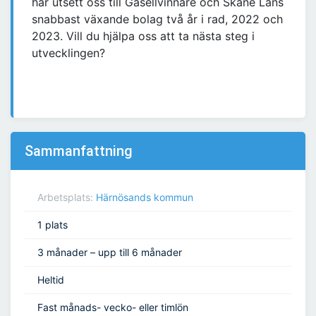
har utsett oss till Gasellvinnare och Skåne Läns
snabbast växande bolag två år i rad, 2022 och
2023. Vill du hjälpa oss att ta nästa steg i
utvecklingen?
Sammanfattning
Arbetsplats:
Härnösands kommun
1 plats
3 månader – upp till 6 månader
Heltid
Fast månads- vecko- eller timlön