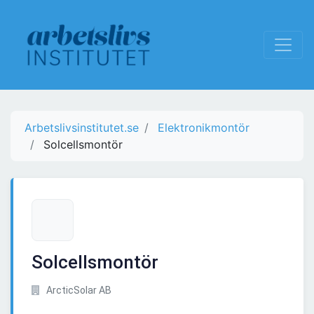
Arbetslivsinstitutet.se
Elektronikmontör
Solcellsmontör
Solcellsmontör
ArcticSolar AB