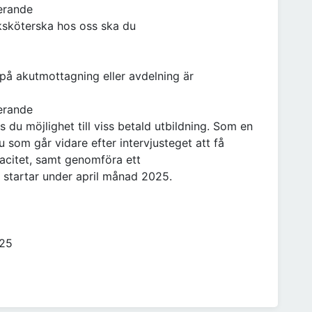
terande
uksköterska hos oss ska du
 på akutmottagning eller avdelning är
terande
 du möjlighet till viss betald utbildning. Som en
 som går vidare efter intervjusteget att få
acitet, samt genomföra ett
n startar under april månad 2025.
025