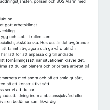
räddningstjänsten, polisen och SOS Alarm med
duktion
et gott arbetsklimat
veckling
ygg och stabil i rollen som
cialistsjuksköterska. Hos oss är det avgörande
tt ta initiativ, agera och ge vård utifrån
ar lätt för att anpassa dig till ändrade
t förhållningssätt när situationen kräver det.
gärna att du kan planera och prioritera arbetet på
 samarbeta med andra och på ett smidigt sätt,
en på ett konstruktivt sätt.
s ser vi att du har
nadsutbildning inom ambulanssjukvård eller
givaren bedömer som likvärdig