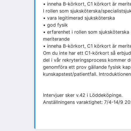
• inneha B-körkort, C1 körkort är meri
I rollen som sjuksköterska/specialistsj
• vara legitimerad sjuksköterska
• god fysik
• erfarenhet i rollen som sjuksköterska
meriterande
• inneha B-körkort, C1 körkort är meri
Om du inte har ett C1-körkort så erbjuds
del i vår rekryteringsprocess kommer du
genomföra ett prov gällande fysisk kap
kunskapstest/patientfall. Introduktione
Intervjuer sker v.42 i Löddeköpinge.
Anställningens varaktighet: 7/4-14/9 2