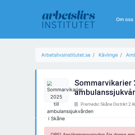
Om oss
Arbetslivsinstitutet.se
Kävlinge
Amb
Sommarvikarier 2
ambulanssjukvår
Premedic Skåne Distrikt 2 
OBS! Ansökningsperioden för denna ann