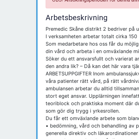
Arbetsbeskrivning
Premedic Skåne distrikt 2 bedriver på
I verksamheten arbetar totalt cirka 150
Som medarbetare hos oss får du möjlighe
din vård och arbeta i en omväxlande mil
Söker du ett ansvarsfullt och varierat 
den andra lik? – Då kan det här vara tjä
ARBETSUPPGIFTER Inom ambulanssjukvård
våra patienter rätt vård, på rätt vårdniv
ambulansen arbetar du alltid tillsamma
stort eget ansvar. Upplärningen innefa
teoriblock och praktiska moment där du
som gör dig trygg i yrkesrollen.
Du får ett omväxlande arbete som bland
• bedömning, vård och behandling av pat
generella direktiv och läkarordinationer