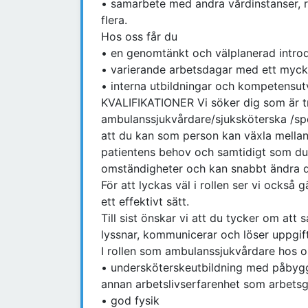
• samarbete med andra vårdinstanser, 
flera.
Hos oss får du
• en genomtänkt och välplanerad intro
• varierande arbetsdagar med ett myck
• interna utbildningar och kompetensut
KVALIFIKATIONER Vi söker dig som är tr
ambulanssjukvårdare/sjuksköterska /spe
att du kan som person kan växla mellan a
patientens behov och samtidigt som du h
omständigheter och kan snabbt ändra dit
För att lyckas väl i rollen ser vi också 
ett effektivt sätt.
Till sist önskar vi att du tycker om att
lyssnar, kommunicerar och löser uppgift
I rollen som ambulanssjukvårdare hos os
• undersköterskeutbildning med påbygg
annan arbetslivserfarenhet som arbets
• god fysik