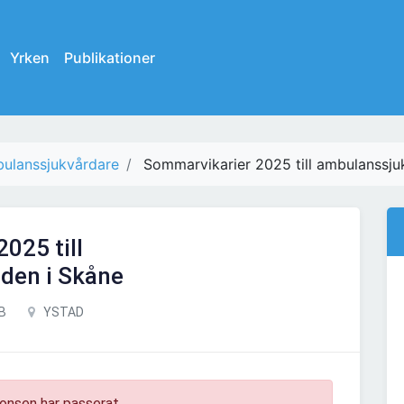
Yrken
Publikationer
ulanssjukvårdare
Sommarvikarier 2025 till ambulanssju
025 till
den i Skåne
AB
YSTAD
onsen har passerat.