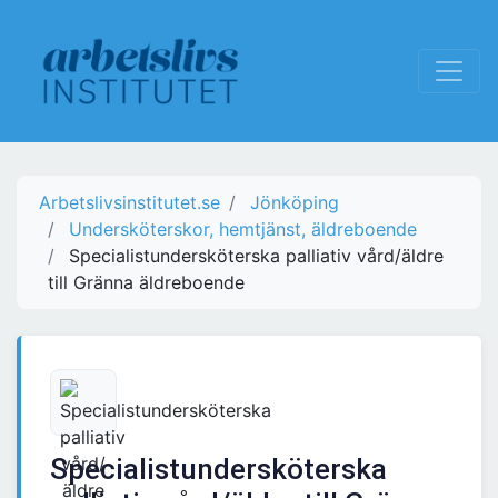
Arbetslivsinstitutet.se
Jönköping
Undersköterskor, hemtjänst, äldreboende
Specialistundersköterska palliativ vård/äldre
till Gränna äldreboende
Specialistundersköterska