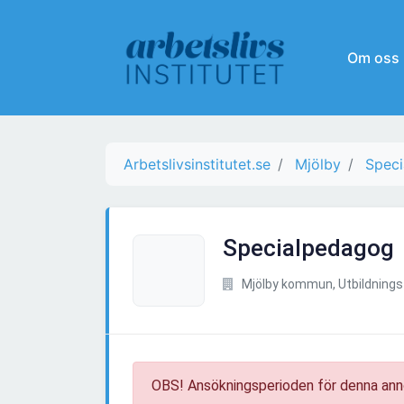
Om oss
Arbetslivsinstitutet.se
Mjölby
Speci
Specialpedagog
Mjölby kommun, Utbildnings
OBS! Ansökningsperioden för denna ann