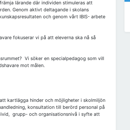
rämja lärande där individen stimuleras att
rden. Genom aktivt deltagande i skolans
a kunskapsresultaten och genom vårt IBIS- arbete
are fokuserar vi på att eleverna ska nå så
lassrummet? Vi söker en specialpedagog som vill
adshavare mot målen.
att kartlägga hinder och möjligheter i skolmiljön
andledning, konsultation till berörd personal på
ivid, grupp- och organisationsnivå i syfte att