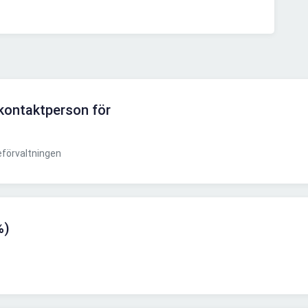
kontaktperson för
eförvaltningen
%)