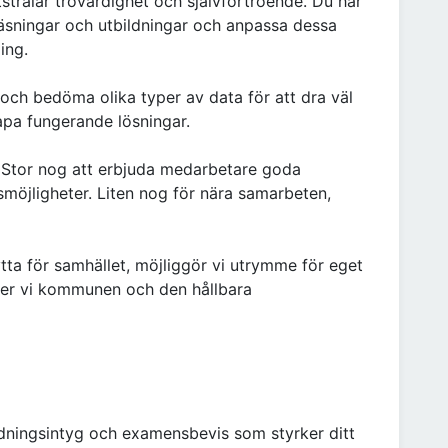
tstrålar trovärdighet och självförtroende. Du har
läsningar och utbildningar och anpassa dessa
ing.
och bedöma olika typer av data för att dra väl
apa fungerande lösningar.
. Stor nog att erbjuda medarbetare goda
möjligheter. Liten nog för nära samarbeten,
tta för samhället, möjliggör vi utrymme för eget
iver vi kommunen och den hållbara
ldningsintyg och examensbevis som styrker ditt