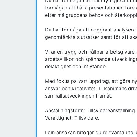
Du har förmågan att tala tydligt samt u
förmågan att hålla presentationer, före
efter målgruppens behov och återkoppl
Du har förmåga att noggrant analysera 
genomtänkta slutsatser samt för att sk
Vi är en trygg och hållbar arbetsgivare
arbetsvillkor och spännande utvecklings
delaktighet och inflytande.
Med fokus på vårt uppdrag, att göra ny
ansvar och kreativitet. Tillsammans dr
samhällsutvecklingen framåt.
Anställningsform: Tillsvidareanställning.
Varaktighet: Tillsvidare.
I din ansökan bifogar du relevanta utbi