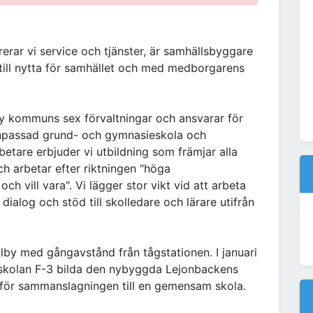
rar vi service och tjänster, är samhällsbyggare
till nytta för samhället och med medborgarens
by kommuns sex förvaltningar och ansvarar för
anpassad grund- och gymnasieskola och
etare erbjuder vi utbildning som främjar alla
och arbetar efter riktningen "höga
och vill vara". Vi lägger stor vikt vid att arbeta
alog och stöd till skolledare och lärare utifrån
lby med gångavstånd från tågstationen. I januari
kolan F-3 bilda den nybyggda Lejonbackens
 inför sammanslagningen till en gemensam skola.