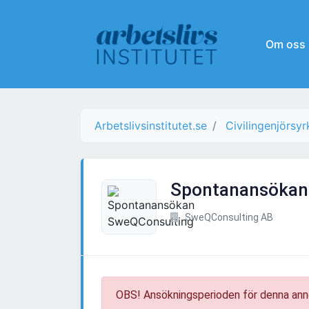
Om oss
Arbetslivsinstitutet.se
Civilingenjörsy
Spontanansökan
SweQConsulting AB
OBS! Ansökningsperioden för denna ann