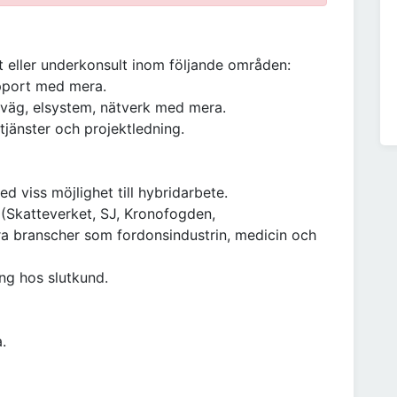
t eller underkonsult inom följande områden:
upport med mera.
g, väg, elsystem, nätverk med mera.
jänster och projektledning.
d viss möjlighet till hybridarbete.
 (Skatteverket, SJ, Kronofogden,
dra branscher som fordonsindustrin, medicin och
ning hos slutkund.
.