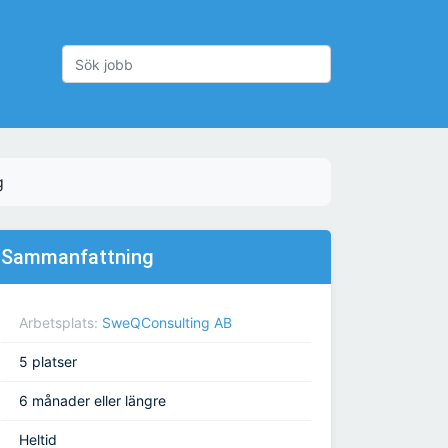
g
Sammanfattning
Arbetsplats:
SweQConsulting AB
5 platser
6 månader eller längre
Heltid