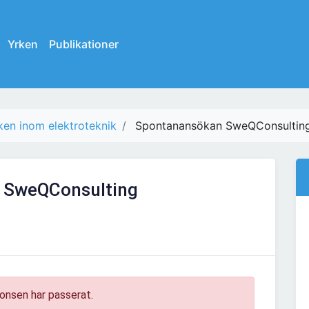
Yrken
Publikationer
rken inom elektroteknik
Spontanansökan SweQConsultin
 SweQConsulting
onsen har passerat.