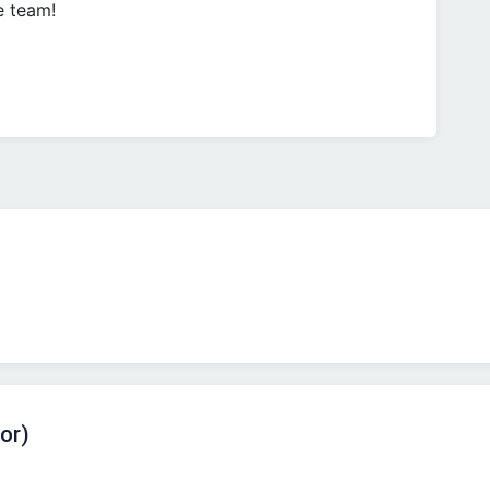
e team!
or)