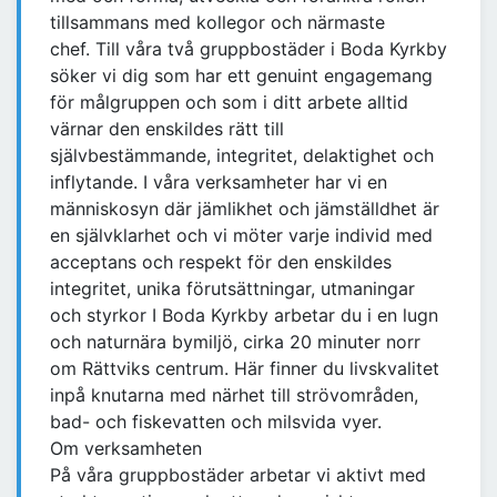
tillsammans med kollegor och närmaste
chef. Till våra två gruppbostäder i Boda Kyrkby
söker vi dig som har ett genuint engagemang
för målgruppen och som i ditt arbete alltid
värnar den enskildes rätt till
självbestämmande, integritet, delaktighet och
inflytande. I våra verksamheter har vi en
människosyn där jämlikhet och jämställdhet är
en självklarhet och vi möter varje individ med
acceptans och respekt för den enskildes
integritet, unika förutsättningar, utmaningar
och styrkor I Boda Kyrkby arbetar du i en lugn
och naturnära bymiljö, cirka 20 minuter norr
om Rättviks centrum. Här finner du livskvalitet
inpå knutarna med närhet till strövområden,
bad- och fiskevatten och milsvida vyer.
Om verksamheten
På våra gruppbostäder arbetar vi aktivt med