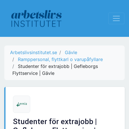
Arbetslivsinstitutet.se
Gävle
Ramppersonal, flyttkarl o varupåfyllare
Studenter för extrajobb | Gefleborgs
Flyttservice | Gävle
Studenter för extrajobb |