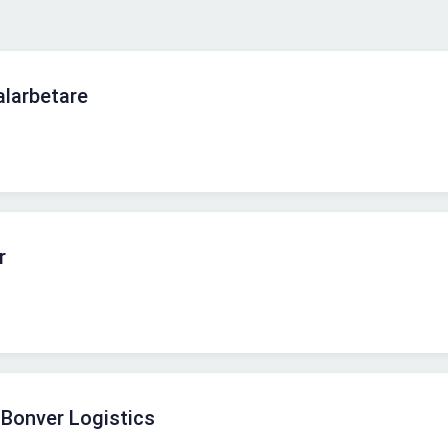
alarbetare
r
 Bonver Logistics