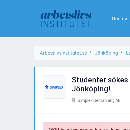
Om oss
Arbetslivsinstitutet.se
Jönköping
L
Studenter sökes f
Jönköping!
Simplex Bemanning AB
OBS! Ansökningsperioden för denna ann