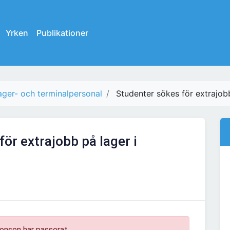
Yrken
Publikationer
ager- och terminalpersonal
Studenter sökes för extrajob
ör extrajobb på lager i
onsen har passerat.