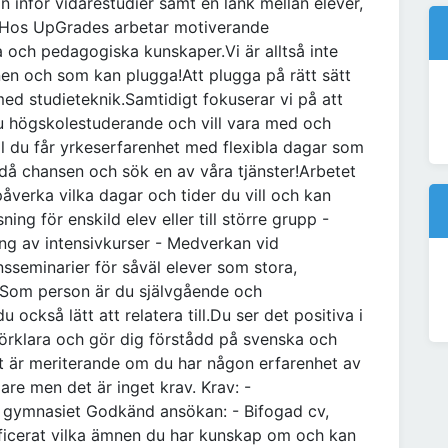
on inför vidarestudier samt en länk mellan elever,
. Hos UpGrades arbetar motiverande
och pedagogiska kunskaper.Vi är alltså inte
en och som kan plugga!Att plugga på rätt sätt
med studieteknik.Samtidigt fokuserar vi på att
u högskolestuderande och vill vara med och
ill du får yrkeserfarenhet med flexibla dagar som
då chansen och sök en av våra tjänster!Arbetet
åverka vilka dagar och tider du vill och kan
ing för enskild elev eller till större grupp -
ing av intensivkurser - Medverkan vid
nsseminarier för såväl elever som stora,
 Som person är du självgående och
 också lätt att relatera till.Du ser det positiva i
 förklara och gör dig förstådd på svenska och
et är meriterande om du har någon erfarenhet av
gare men det är inget krav. Krav: -
 gymnasiet Godkänd ansökan: - Bifogad cv,
ficerat vilka ämnen du har kunskap om och kan