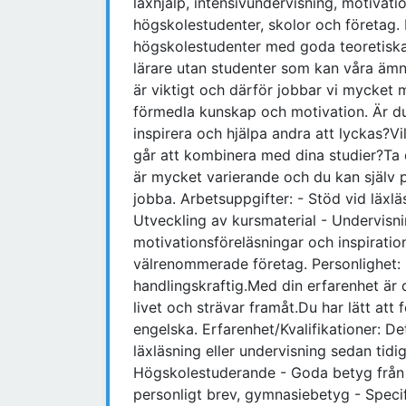
läxhjälp, intensivundervisning, motivati
högskolestudenter, skolor och företag
högskolestudenter med goda teoretiska 
lärare utan studenter som kan våra ämn
är viktigt och därför jobbar vi mycket 
förmedla kunskap och motivation. Är d
inspirera och hjälpa andra att lyckas?V
går att kombinera med dina studier?Ta 
är mycket varierande och du kan själv p
jobba. Arbetsuppgifter: - Stöd vid läxläsn
Utveckling av kursmaterial - Undervisn
motivationsföreläsningar och inspiratio
välrenommerade företag. Personlighet:
handlingskraftig.Med din erfarenhet är du
livet och strävar framåt.Du har lätt att
engelska. Erfarenhet/Kvalifikationer: D
läxläsning eller undervisning sedan tidi
Högskolestuderande - Goda betyg från
personligt brev, gymnasiebetyg - Speci