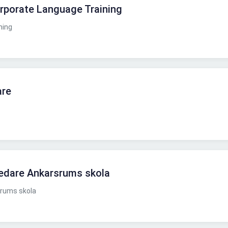
orporate Language Training
ning
are
ledare Ankarsrums skola
rums skola