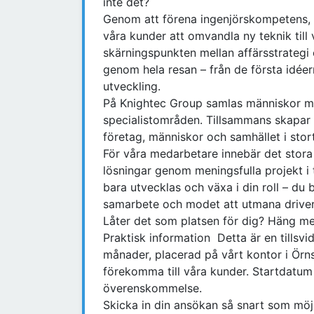
inte det?
Genom att förena ingenjörskompetens, di
våra kunder att omvandla ny teknik till 
skärningspunkten mellan affärsstrategi 
genom hela resan – från de första idéer
utveckling.
På Knightec Group samlas människor me
specialistområden. Tillsammans skapar v
företag, människor och samhället i stort
För våra medarbetare innebär det stora
lösningar genom meningsfulla projekt i 
bara utvecklas och växa i din roll – du 
samarbete och modet att utmana driver
Låter det som platsen för dig? Häng me
Praktisk information Detta är en tillsv
månader, placerad på vårt kontor i Örns
förekomma till våra kunder. Startdatum ä
överenskommelse.
Skicka in din ansökan så snart som mö