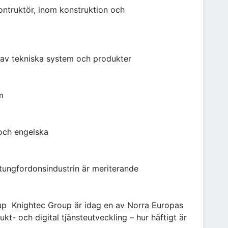
ntruktör, inom konstruktion och
ng av tekniska system och produkter
em
och engelska
r tungfordonsindustrin är meriterande
p Knightec Group är idag en av Norra Europas
t- och digital tjänsteutveckling – hur häftigt är