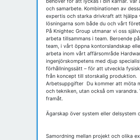
behöver för att lyckas i din karriär. Vå
och samarbete. Kombinationen av dessa
expertis och starka drivkraft att hjälpa
lösningarna som både du och vårt föret
På Knightec Group utmanar vi oss själva
arbeta tillsammans i team. Beroende på 
team, i vårt öppna kontorslandskap el
arbeta inom vårt affärsområde Hardwar
ingenjörskompetens med djup specialis
förhållningssätt – för att utveckla fysi
från koncept till storskalig produktion.
Arbetsuppgifter Du kommer att möta mä
och tekniken, utan också om varandra. V
framåt.
Ägarskap över system eller delsystem o
Samordning mellan projekt och olika 