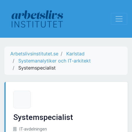
Arbetslivsinstitutet.se
Karlstad
Systemanalytiker och IT-arkitekt
Systemspecialist
Systemspecialist
IT-avdelningen