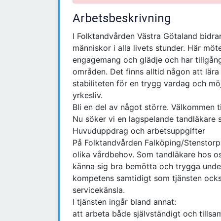
Arbetsbeskrivning
I Folktandvården Västra Götaland bidrar d
människor i alla livets stunder. Här mö
engagemang och glädje och har tillgång
områden. Det finns alltid någon att lär
stabiliteten för en trygg vardag och möj
yrkesliv.
Bli en del av något större. Välkommen t
Nu söker vi en lagspelande tandläkare so
Huvuduppdrag och arbetsuppgifter
På Folktandvården Falköping/Stenstorp 
olika vårdbehov. Som tandläkare hos oss 
känna sig bra bemötta och trygga under
kompetens samtidigt som tjänsten också
servicekänsla.
I tjänsten ingår bland annat:
att arbeta både självständigt och till