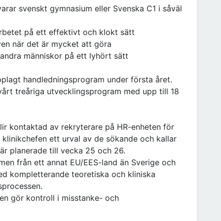
arar svenskt gymnasium eller Svenska C1 i såväl
betet på ett effektivt och klokt sätt
även när det är mycket att göra
 andra människor på ett lyhört sätt
 upplagt handledningsprogram under första året.
rt treåriga utvecklingsprogram med upp till 18
lir kontaktad av rekryterare på HR-enheten för
r klinikchefen ett urval av de sökande och kallar
r är planerade till vecka 25 och 26.
en från ett annat EU/EES-land än Sverige och
med kompletterande teoretiska och kliniska
sprocessen.
n gör kontroll i misstanke- och