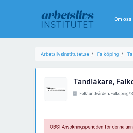
Om oss
Arbetslivsinstitutet.se
Falköping
Ta
Tandläkare, Falk
Folktandvården, Falköping/
OBS! Ansökningsperioden för denna ann