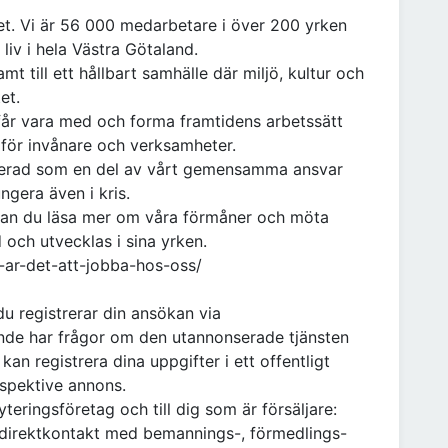
het. Vi är 56 000 medarbetare i över 200 yrken
liv i hela Västra Götaland.
mt till ett hållbart samhälle där miljö, kultur och
tet.
u får vara med och forma framtidens arbetssätt
n för invånare och verksamheter.
lacerad som en del av vårt gemensamma ansvar
ungera även i kris.
kan du läsa mer om våra förmåner och möta
och utvecklas i sina yrken.
a-ar-det-att-jobba-hos-oss/
du registrerar din ansökan via
de har frågor om den utannonserade tjänsten
 kan registrera dina uppgifter i ett offentligt
spektive annons.
teringsföretag och till dig som är försäljare:
direktkontakt med bemannings-, förmedlings-