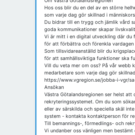
Om Västra Götalandsregionen
Hos oss blir du en del av en större hel
som varje dag gör skillnad i människors 
Du bidrar till en trygg och jämlik vård sa
goda kommunikationer skapar livskvali
Vi är mitt i en digital utveckling där d
för att förbättra och förenkla vardage
Som tillsvidareanställd blir du krigsp
för att samhällsviktiga funktioner ska f
Vill du veta mer om oss? På vår webb 
medarbetare som varje dag gör skillnad 
https://www.vgregion.se/jobba-i-vgr/s
Ansökan
Västra Götalandsregionen ser helst att 
rekryteringssystemet. Om du som sökan
eller av särskilda och speciella skäl inte
system - kontakta kontaktperson för re
Till bemannings-, förmedlings- och rekry
Vi undanber oss vänligen men bestämt 