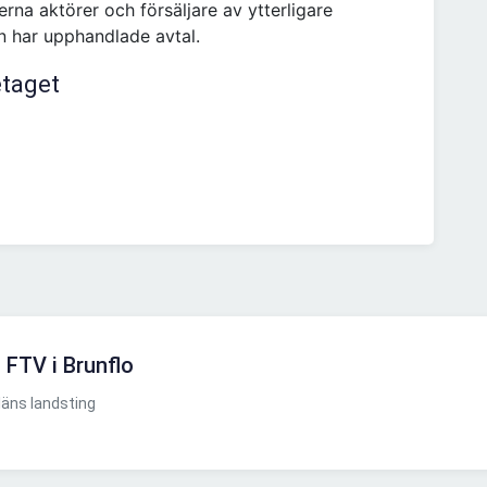
rna aktörer och försäljare av ytterligare
n har upphandlade avtal.
etaget
l FTV i Brunflo
äns landsting