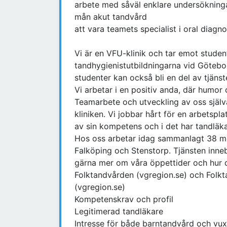
arbete med såväl enklare undersökning
mån akut tandvård
att vara teamets specialist i oral diagno
Vi är en VFU-klinik och tar emot studen
tandhygienistutbildningarna vid Götebo
studenter kan också bli en del av tjänst
Vi arbetar i en positiv anda, där humor o
Teamarbete och utveckling av oss själva
kliniken. Vi jobbar hårt för en arbetspl
av sin kompetens och i det har tandläkar
Hos oss arbetar idag sammanlagt 38 med
Falköping och Stenstorp. Tjänsten inneb
gärna mer om våra öppettider och hur du
Folktandvården (vgregion.se) och Folk
(vgregion.se)
Kompetenskrav och profil
Legitimerad tandläkare
Intresse för både barntandvård och vu