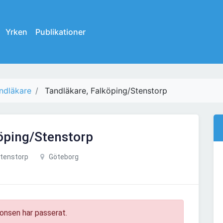
Yrken
Publikationer
ndläkare
Tandläkare, Falköping/Stenstorp
öping/Stenstorp
Stenstorp
Göteborg
onsen har passerat.