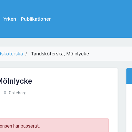
Yrken
Publikationer
dsköterska
Tandsköterska, Mölnlycke
Mölnlycke
Göteborg
onsen har passerat.