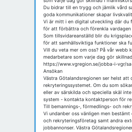
som varje dag gör skillnad i människors 
Du bidrar till en trygg och jämlik vård sa
goda kommunikationer skapar livskvali
Vi är mitt i en digital utveckling där d
för att förbättra och förenkla vardage
Som tillsvidareanställd blir du krigsp
för att samhällsviktiga funktioner ska f
Vill du veta mer om oss? På vår webb 
medarbetare som varje dag gör skillnad 
https://www.vgregion.se/jobba-i-vgr/s
Ansökan
Västra Götalandsregionen ser helst att 
rekryteringssystemet. Om du som sökan
eller av särskilda och speciella skäl inte
system - kontakta kontaktperson för re
Till bemannings-, förmedlings- och rekry
Vi undanber oss vänligen men bestämt 
och rekryteringsföretag samt andra exte
jobbannonser. Västra Götalandsregione