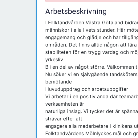
Arbetsbeskrivning
I Folktandvården Västra Götaland bidrar d
människor i alla livets stunder. Här mö
engagemang och glädje och har tillgång
områden. Det finns alltid någon att lär
stabiliteten för en trygg vardag och möj
yrkesliv.
Bli en del av något större. Välkommen t
Nu söker vi en självgående tandsköters
bemötande
Huvuduppdrag och arbetsuppgifter
Vi arbetar i en positiv anda där teamar
verksamheten är
naturliga inslag. Vi tycker det är spä
strävar efter att
engagera alla medarbetare i klinikens u
Folktandvårdens Mölnlyckes mål och g