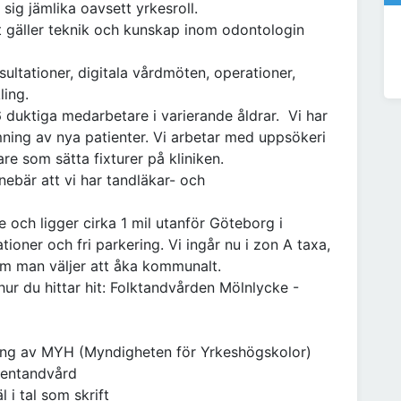
 sig jämlika oavsett yrkesroll.
det gäller teknik och kunskap inom odontologin
ltationer, digitala vårdmöten, operationer,
ling.
 duktiga medarbetare i varierande åldrar. Vi har
ömning av nya patienter. Vi arbetar med uppsökeri
e som sätta fixturer på kliniken.
nnebär att vi har tandläkar- och
ke och ligger cirka 1 mil utanför Göteborg i
er och fri parkering. Vi ingår nu i zon A taxa,
 om man väljer att åka kommunalt.
ur du hittar hit: Folktandvården Mölnlycke -
ing av MYH (Myndigheten för Yrkeshögskolor)
xentandvård
 i tal som skrift