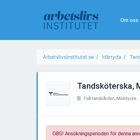
Om oss
Arbetslivsinstitutet.se
Härryda
Tan
Tandsköterska, 
Folktandvården, Mölnlycke
OBS! Ansökningsperioden för denna ann