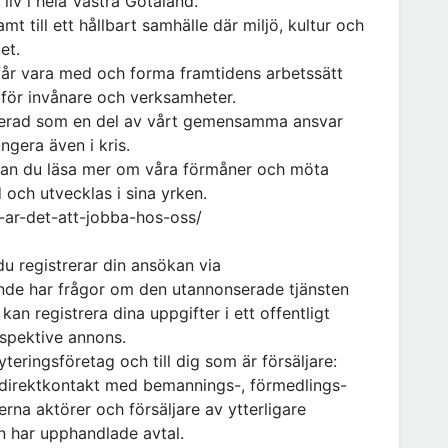
liv i hela Västra Götaland.
mt till ett hållbart samhälle där miljö, kultur och
tet.
u får vara med och forma framtidens arbetssätt
n för invånare och verksamheter.
lacerad som en del av vårt gemensamma ansvar
ungera även i kris.
kan du läsa mer om våra förmåner och möta
och utvecklas i sina yrken.
a-ar-det-att-jobba-hos-oss/
du registrerar din ansökan via
de har frågor om den utannonserade tjänsten
 kan registrera dina uppgifter i ett offentligt
spektive annons.
teringsföretag och till dig som är försäljare:
direktkontakt med bemannings-, förmedlings-
rna aktörer och försäljare av ytterligare
n har upphandlade avtal.