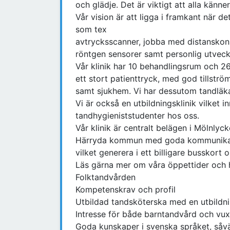
och glädje. Det är viktigt att alla känner
Vår vision är att ligga i framkant när 
som tex
avtrycksscanner, jobba med distanskonsu
röntgen sensorer samt personlig utveck
Vår klinik har 10 behandlingsrum och 26
ett stort patienttryck, med god tillstr
samt sjukhem. Vi har dessutom tandläkar
Vi är också en utbildningsklinik vilket i
tandhygieniststudenter hos oss.
Vår klinik är centralt belägen i Mölnlyc
Härryda kommun med goda kommunikation
vilket generera i ett billigare busskort
Läs gärna mer om våra öppettider och h
Folktandvården
Kompetenskrav och profil
Utbildad tandsköterska med en utbildn
Intresse för både barntandvård och vu
Goda kunskaper i svenska språket, såväl