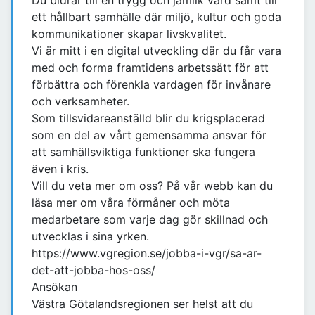
Du bidrar till en trygg och jämlik vård samt till
ett hållbart samhälle där miljö, kultur och goda
kommunikationer skapar livskvalitet.
Vi är mitt i en digital utveckling där du får vara
med och forma framtidens arbetssätt för att
förbättra och förenkla vardagen för invånare
och verksamheter.
Som tillsvidareanställd blir du krigsplacerad
som en del av vårt gemensamma ansvar för
att samhällsviktiga funktioner ska fungera
även i kris.
Vill du veta mer om oss? På vår webb kan du
läsa mer om våra förmåner och möta
medarbetare som varje dag gör skillnad och
utvecklas i sina yrken.
https://www.vgregion.se/jobba-i-vgr/sa-ar-
det-att-jobba-hos-oss/
Ansökan
Västra Götalandsregionen ser helst att du