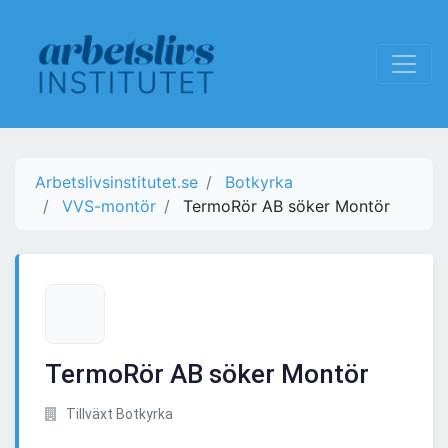
Arbetslivsinstitutet.se
Botkyrka
VVS-montör
TermoRör AB söker Montör
TermoRör AB söker Montör
Tillväxt Botkyrka