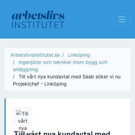
Arbetslivsinstitutet.se
Linköping
Ingenjörer och tekniker inom bygg och
anläggning
Till vårt nya kundavtal med Saab söker vi nu
Projektchef - Linköping
Till vårt nya kundavtal med